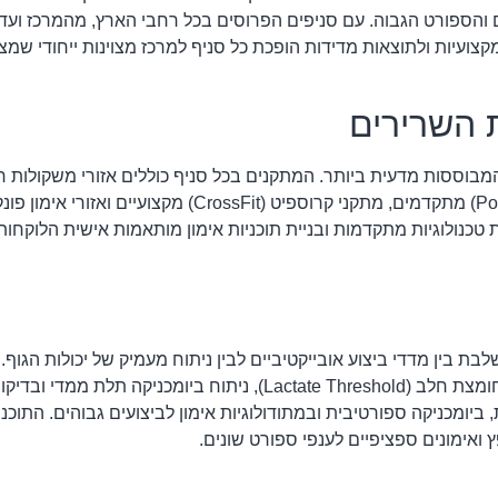
והספורט הגבוה. עם סניפים הפרוסים בכל רחבי הארץ, מהמרכז ועד
ועיות ולתוצאות מדידות הופכת כל סניף למרכז מצוינות ייחודי שמצ
 השרירים
בוססות מדעית ביותר. המתקנים בכל סניף כוללים אזורי משקולות חו
הכבד ביותר והמתקדם ביותר, כולל מתקני פאוור ליפטינג (Powerlifting) מתק
כנולוגיות מתקדמות ובניית תוכניות אימון מותאמות אישית הלוקחו
 בין מדדי ביצוע אובייקטיביים לבין ניתוח מעמיק של יכולות הגוף
ביצועים מתקדמות הכוללות מכשירי מדידת VO2 מקס, בדיקות סף חומצת חלב (tate Threshold
ומכניקה ספורטיבית ובמתודולוגיות אימון לביצועים גבוהים. התוכניות