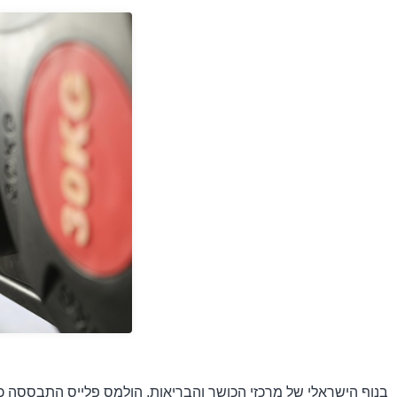
בנוף הישראלי של מרכזי הכושר והבריאות, הולמס פלייס התבססה 