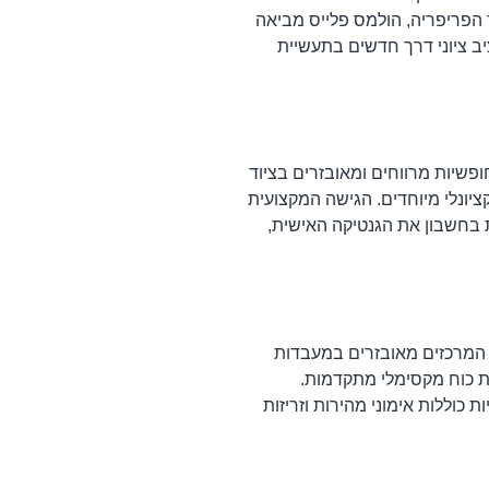
 הפריפריה, הולמס פלייס מביאה
יב ציוני דרך חדשים בתעשיית
פשיות מרווחים ומאובזרים בציוד
דמים, מתקני קרוספיט (CrossFit) מקצועיים ואזורי אימון פונקציונלי מיוחדים. הגישה המקצועית
ת בחשבון את הגנטיקה האישית,
. המרכזים מאובזרים במעבדות
Lac), ניתוח ביומכניקה תלת ממדי ובדיקות כוח מקסימלי מתקדמות.
 כוללות אימוני מהירות וזריזות