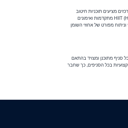
זים מציעים תוכניות חיטוב
מותאמות אישית הכוללות אימוני התנגדות מתקדמים, אימוני קרדיו (Cardio) בעצימויות משתנות, תוכניות HIIT (High Intensity Interval Training) מתקדמות ואימונים
ת DEXA, מדידת קצב חילוף החומרים הבסיסי וניתוח מפורט של אחוזי השומן
 סניף מתוכנן ומצויד בהתאם
צועיות בכל הסניפים, כך שחבר